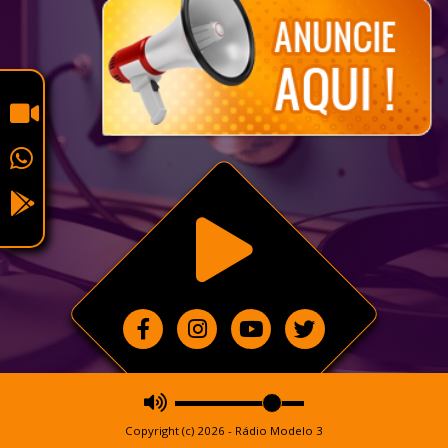
Copyright (c) 2026 - Rádio Modelo 3
Copyright (c) 2026 - Rádio Modelo 3